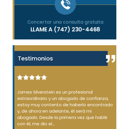
Concertar una consulta gratuita
LLAME A
(747) 230-4468
Testimonios
enal de
James Silverstein es un profesional
James
ue no
extraordinario y un abogado de confianza;
desde
ión de
estoy muy contento de haberlo encontrado
dudas
aba
y, de ahora en adelante, él será mi
conda
d
abogado. Desde la primera vez que hablé
No so
argó
con él, me dio el...
que...