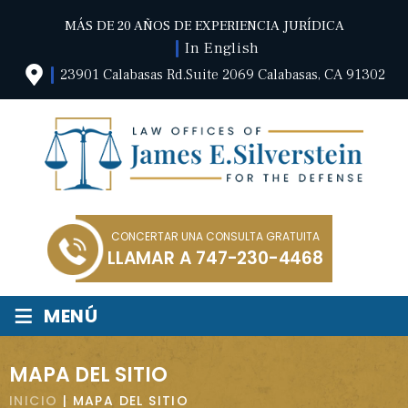
MÁS DE 20 AÑOS DE EXPERIENCIA JURÍDICA
In English
23901 Calabasas Rd.Suite 2069 Calabasas, CA 91302
CONCERTAR UNA CONSULTA GRATUITA
LLAMAR A
747-230-4468
≡
MENÚ
MAPA DEL SITIO
INICIO
|
MAPA DEL SITIO