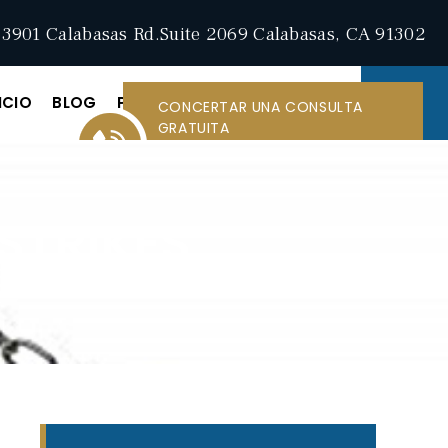
3901 Calabasas Rd.Suite 2069 Calabasas, CA 91302
ICIO
BLOG
PÓNGASE EN CONTACTO CON
CONCERTAR UNA CONSULTA
GRATUITA
LLAMAR A
747-230-
4468
STRIKES