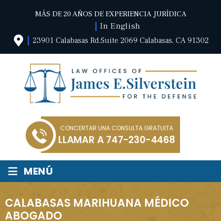
MÁS DE 20 AÑOS DE EXPERIENCIA JURÍDICA
In English
23901 Calabasas Rd.Suite 2069 Calabasas, CA 91302
CONCERTAR UNA CONSULTA GRATUITA
LLAMAR A
747-230-4468
≡
MENÚ
CALABASAS MARIHUANA MÉDICO
ABOGADO