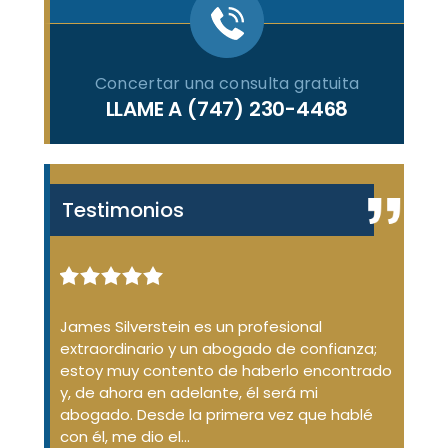
Concertar una consulta gratuita
LLAME A
(747) 230-4468
Testimonios
enal de
James Silverstein es un profesional
James
ue no
extraordinario y un abogado de confianza;
desde
ión de
estoy muy contento de haberlo encontrado
dudas
aba
y, de ahora en adelante, él será mi
conda
d
abogado. Desde la primera vez que hablé
No so
argó
con él, me dio el...
que...