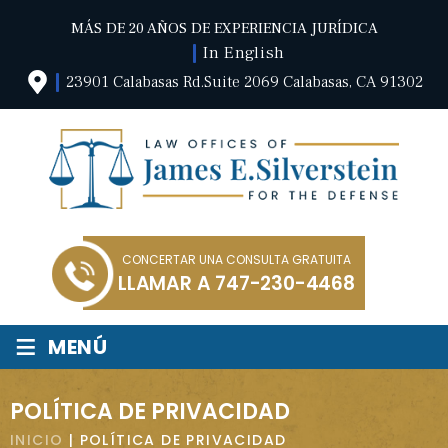
MÁS DE 20 AÑOS DE EXPERIENCIA JURÍDICA
In English
23901 Calabasas Rd.Suite 2069 Calabasas, CA 91302
CONCERTAR UNA CONSULTA GRATUITA
LLAMAR A
747-230-4468
≡
MENÚ
POLÍTICA DE PRIVACIDAD
INICIO
|
POLÍTICA DE PRIVACIDAD