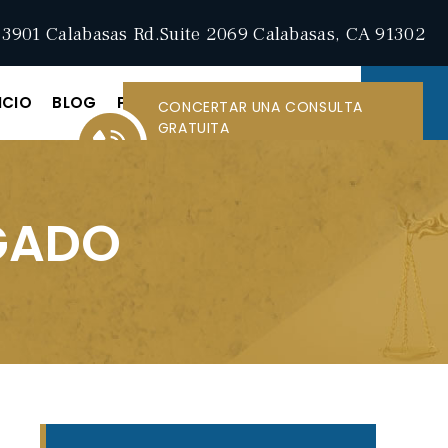
3901 Calabasas Rd.Suite 2069 Calabasas, CA 91302
ICIO
BLOG
PÓNGASE EN CONTACTO CON
CONCERTAR UNA CONSULTA
GRATUITA
LLAMAR A
747-230-
4468
GADO