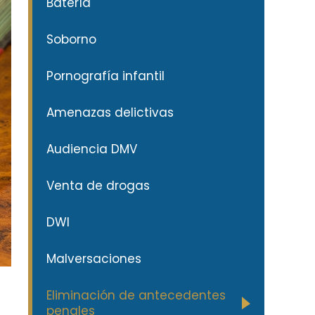
Batería
Soborno
Pornografía infantil
Amenazas delictivas
Audiencia DMV
Venta de drogas
DWI
Malversaciones
Eliminación de antecedentes
penales