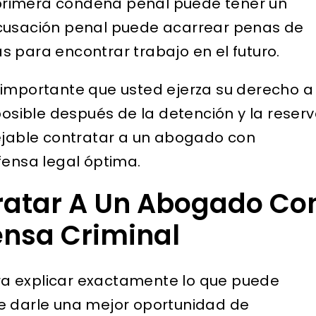
primera condena penal puede tener un
ier tipo de caso. Es
que no había aparecid
acusación penal puede acarrear penas de
onocido en el sistema
ninguna verificación de
 para encontrar trabajo en el futuro.
al del condado de Los
antecedentes anterior. 
s y, además, tiene
me estaba impidiendo
 importante que usted ejerza su derecho a
 experiencia...
conseguir una oportun
sible después de la detención y la reser
laboral. El abogado Silv
sejable contratar a un abogado con
ELIZABETH B.
se encargó de...
fensa legal óptima.
D
ratar A Un Abogado Co
ensa Criminal
a explicar exactamente lo que puede
e darle una mejor oportunidad de