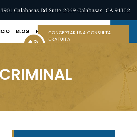
3901 Calabasas Rd.Suite 2069 Calabasas, CA 91302
ICIO
BLOG
PÓNGASE EN CONTACTO CON
CONCERTAR UNA CONSULTA
GRATUITA
LLAMAR A
747-230-
4468
CRIMINAL