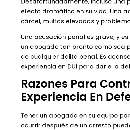
Desafortunadamente, incluso una 
ido que
James E. Silverstein realizó en
cualqu
efecto dramático en su vida. Una 
 cárcel
mi caso. De principio a fin,
muy c
cárcel, multas elevadas y problemas
 su
superó con creces mis
judici
a en que
expectativas. Su dedicación,
Ángele
Una acusación penal es grave, y es
profesionalismo y
amplia
un abogado tan pronto como sea po
preocupación genuina
de cualquier delito penal. Es acon
O GRAVE
hicieron que todo...
experiencia en DUI para darle la de
 DELITO
IBERTAD
MARTIN A.
Razones Para Cont
UMARIA
Experiencia En Def
Tener un abogado en su equipo par
ocurrir después de un arresto pued