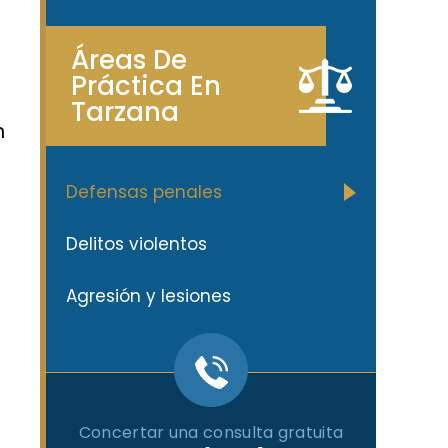
Áreas De
Práctica En
Tarzana
n
Defensas penales
Delitos violentos
Agresión y lesiones
Concertar una consulta gratuita