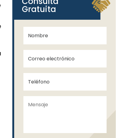
Consulta
e
Gratuita
e
a