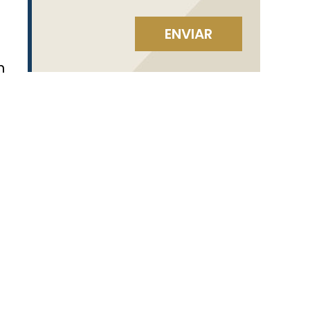
s
n
a