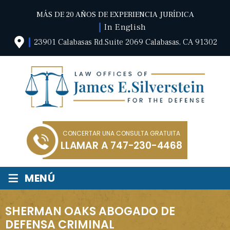
MÁS DE 20 AÑOS DE EXPERIENCIA JURÍDICA
In English
23901 Calabasas Rd.Suite 2069 Calabasas, CA 91302
CONCERTAR UNA CONSULTA GRATUITA
LLAMAR A
747-230-4468
≡
MENÚ
SHERMAN OAKS ABOGADO DE
DEFENSA CRIMINAL