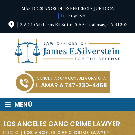
MÁS DE 20 AÑOS DE EXPERIENCIA JURÍDICA
In English
23901 Calabasas Rd.Suite 2069 Calabasas, CA 91302
CONCERTAR UNA CONSULTA GRATUITA
LLAMAR A
747-230-4468
≡
MENÚ
LOS ANGELES GANG CRIME LAWYER
INICIO
|
LOS ANGELES GANG CRIME LAWYER