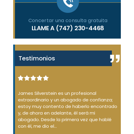
Concertar una consulta gratuita
LLAME A
(747) 230-4468
Testimonios
enal de
James Silverstein es un profesional
James
ue no
extraordinario y un abogado de confianza;
desde
ión de
estoy muy contento de haberlo encontrado
dudas
aba
y, de ahora en adelante, él será mi
conda
d
abogado. Desde la primera vez que hablé
No so
argó
con él, me dio el...
que...