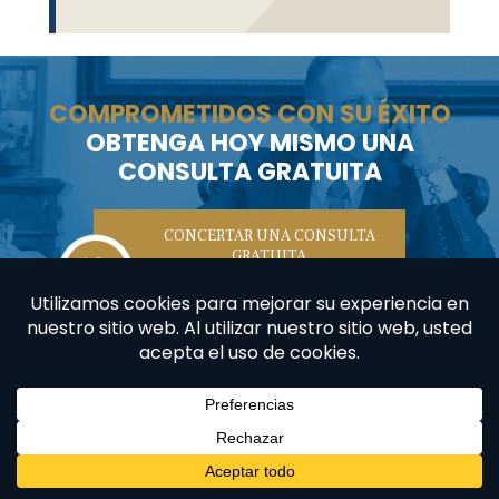
COMPROMETIDOS CON SU ÉXITO
OBTENGA HOY MISMO UNA
CONSULTA GRATUITA
CONCERTAR UNA CONSULTA
GRATUITA
LLAMAR A
747-230-
4468
Póngase En Contacto Con
Nosotros
Concertar una consulta gratuita