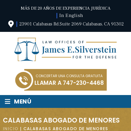
MÁS DE 20 AÑOS DE EXPERIENCIA JURÍDICA
In English
23901 Calabasas Rd.Suite 2069 Calabasas, CA 91302
CONCERTAR UNA CONSULTA GRATUITA
LLAMAR A
747-230-4468
≡
MENÚ
CALABASAS ABOGADO DE MENORES
INICIO
|
CALABASAS ABOGADO DE MENORES