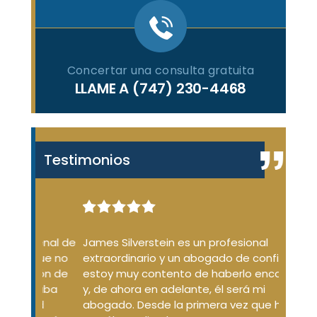
Concertar una consulta gratuita
LLAME A
(747) 230-4468
Testimonios
enal de
James Silverstein es un profesional
James
ue no
extraordinario y un abogado de confianza;
desde
ión de
estoy muy contento de haberlo encontrado
dudas
aba
y, de ahora en adelante, él será mi
conda
d
abogado. Desde la primera vez que hablé
No so