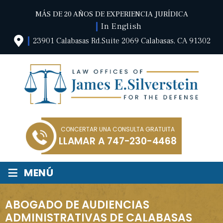
MÁS DE 20 AÑOS DE EXPERIENCIA JURÍDICA
In English
23901 Calabasas Rd.Suite 2069 Calabasas, CA 91302
CONCERTAR UNA CONSULTA GRATUITA
LLAMAR A
747-230-4468
≡
MENÚ
ABOGADO DE AUDIENCIAS
ADMINISTRATIVAS DE CALABASAS