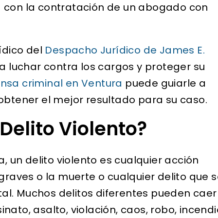
a con la contratación de un abogado con
onocido en el sistema
ninguna verificación de
al del condado de Los
antecedentes anterior. 
s y, además, tiene
me estaba impidiendo
ídico del
Despacho Jurídico de James E.
 experiencia...
conseguir una oportun
a luchar contra los cargos y proteger su
laboral. El abogado Silv
nsa criminal en Ventura
puede guiarle a
ELIZABETH B.
se encargó de...
obtener el mejor resultado para su caso.
D
Delito Violento?
a, un delito violento es cualquier acción
graves o la muerte o cualquier delito que 
al. Muchos delitos diferentes pueden caer
ato, asalto, violación, caos, robo, incendi