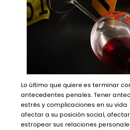
Lo último que quiere es terminar c
antecedentes penales. Tener ant
! Todos
No tengo palabras suficientes
Realm
estrés y complicaciones en su vida.
errores,
para expresar mi gratitud por
Silver
afectar a su posición social, afecta
 que
el trabajo excepcional que
tus va
estropear sus relaciones personale
ido que
James E. Silverstein realizó en
cualqu