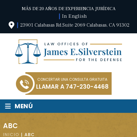
MÁS DE 20 AÑOS DE EXPERIENCIA JURÍDICA
In English
23901 Calabasas Rd.Suite 2069 Calabasas, CA 91302
CONCERTAR UNA CONSULTA GRATUITA
LLAMAR A
747-230-4468
≡
MENÚ
ABC
INICIO
|
ABC