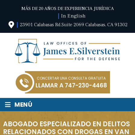
MÁS DE 20 AÑOS DE EXPERIENCIA JURÍDICA
In English
23901 Calabasas Rd.Suite 2069 Calabasas, CA 91302
CONCERTAR UNA CONSULTA GRATUITA
LLAMAR A
747-230-4468
≡
MENÚ
ABOGADO ESPECIALIZADO EN DELITOS
RELACIONADOS CON DROGAS EN VAN