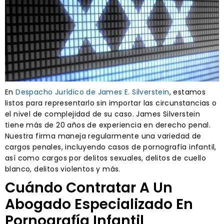
En
Despacho Jurídico de James E. Silverstein
, estamos
listos para representarlo sin importar las circunstancias o
el nivel de complejidad de su caso. James Silverstein
tiene más de 20 años de experiencia en derecho penal.
Nuestra firma maneja regularmente una variedad de
cargos penales, incluyendo casos de pornografía infantil,
así como cargos por delitos sexuales, delitos de cuello
blanco, delitos violentos y más.
Cuándo Contratar A Un
Abogado Especializado En
Pornografía Infantil