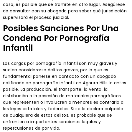
caso, es posible que se tramite en otro lugar. Asegúrese
de consultar con su abogado para saber qué jurisdicción
supervisará el proceso judicial.
Posibles Sanciones Por Una
Condena Por Pornografía
Infantil
Los cargos por pornografía infantil son muy graves y
suelen considerarse delitos graves, por lo que es
fundamental ponerse en contacto con un abogado
calificado en pornografía infantil en Agoura Hills lo antes
posible. La producción, el transporte, la venta, la
distribución o la posesión de materiales pornográficos
que representen o involucren a menores es contrario a
las leyes estatales y federales. Si se le declara culpable
de cualquiera de estos delitos, es probable que se
enfrenten a importantes sanciones legales y
repercusiones de por vida.