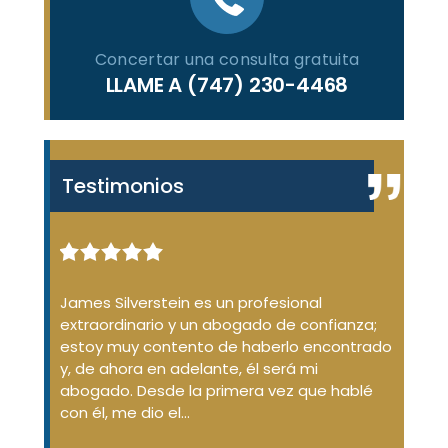
Concertar una consulta gratuita
LLAME A
(747) 230-4468
Testimonios
enal de
James Silverstein es un profesional
James
ue no
extraordinario y un abogado de confianza;
desde
ión de
estoy muy contento de haberlo encontrado
dudas
aba
y, de ahora en adelante, él será mi
conda
d
abogado. Desde la primera vez que hablé
No so
argó
con él, me dio el...
que...