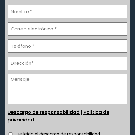
|
Descargo de responsabilidad
Política de
privacidad
He leído el descargo de responsabilidad
*