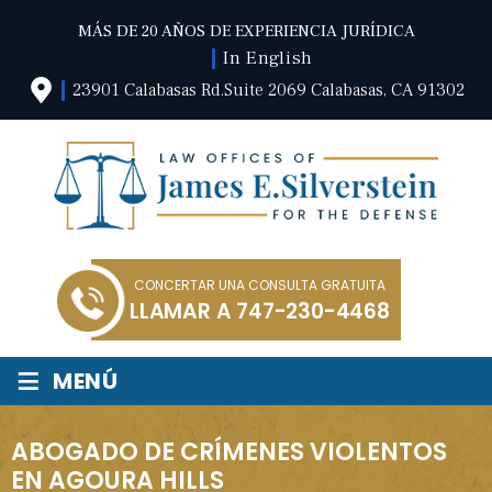
MÁS DE 20 AÑOS DE EXPERIENCIA JURÍDICA
In English
23901 Calabasas Rd.Suite 2069 Calabasas, CA 91302
CONCERTAR UNA CONSULTA GRATUITA
LLAMAR A
747-230-4468
≡
MENÚ
ABOGADO DE CRÍMENES VIOLENTOS
EN AGOURA HILLS