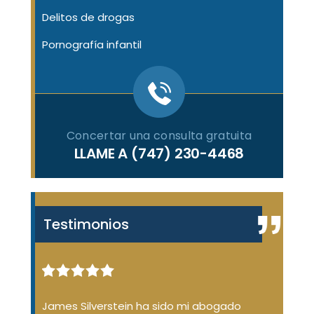
Delitos de drogas
Pornografía infantil
Concertar una consulta gratuita
LLAME A
(747) 230-4468
Testimonios
James Silverstein ha sido mi abogado
Un vi