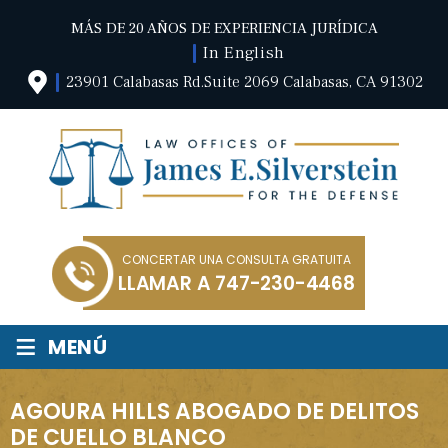
MÁS DE 20 AÑOS DE EXPERIENCIA JURÍDICA
In English
23901 Calabasas Rd.Suite 2069 Calabasas, CA 91302
CONCERTAR UNA CONSULTA GRATUITA
LLAMAR A
747-230-4468
≡
MENÚ
AGOURA HILLS ABOGADO DE DELITOS
DE CUELLO BLANCO