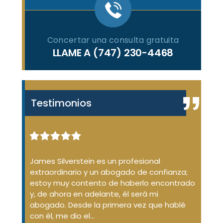
Concertar una consulta gratuita
LLAME A
(747) 230-4468
Testimonios
enal de
James Silverstein es un profesional
James
ue no
extraordinario y un abogado de confianza;
desde
ión de
estoy muy contento de haberlo encontrado
dudas
aba
y, de ahora en adelante, él será mi
conda
d
abogado. Desde la primera vez que hablé
No so
argó
con él, me dio el...
que...