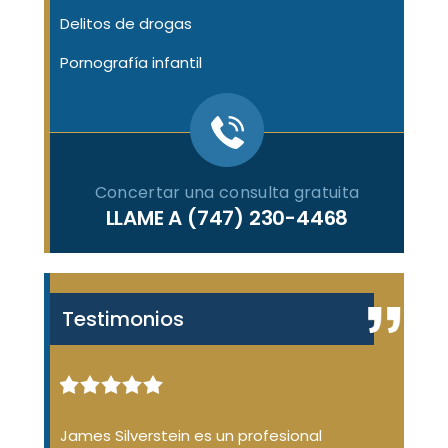
Delitos de drogas
Pornografía infantil
Concertar una consulta gratuita
LLAME A
(747) 230-4468
Testimonios
enal de
James Silverstein es un profesional
James