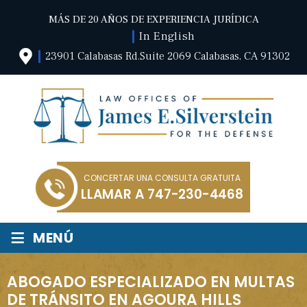
MÁS DE 20 AÑOS DE EXPERIENCIA JURÍDICA
In English
23901 Calabasas Rd.Suite 2069 Calabasas, CA 91302
CONCERTAR UNA CONSULTA GRATUITA
LLAMAR A
747-230-4468
≡
MENÚ
ABOGADO ESPECIALIZADO EN MULTAS
DE TRÁNSITO EN AGOURA HILLS