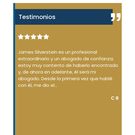
Testimonios
enal de
James Silverstein es un profesional
James
ue no
extraordinario y un abogado de confianza;
desde
ión de
estoy muy contento de haberlo encontrado
dudas
aba
y, de ahora en adelante, él será mi
conda
d
abogado. Desde la primera vez que hablé
No so
argó
con él, me dio el...
que...
C R
DON S.