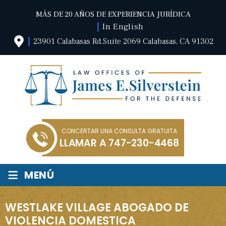
MÁS DE 20 AÑOS DE EXPERIENCIA JURÍDICA
In English
23901 Calabasas Rd.Suite 2069 Calabasas, CA 91302
CONCERTAR UNA CONSULTA GRATUITA
LLAMAR A
747-230-4468
≡
MENÚ
WESTLAKE VILLAGE ABOGADO DE
VIOLENCIA DOMESTICA