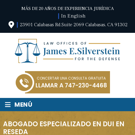
MÁS DE 20 AÑOS DE EXPERIENCIA JURÍDICA
In English
23901 Calabasas Rd.Suite 2069 Calabasas, CA 91302
CONCERTAR UNA CONSULTA GRATUITA
LLAMAR A
747-230-4468
≡
MENÚ
ABOGADO ESPECIALIZADO EN DUI EN
RESEDA