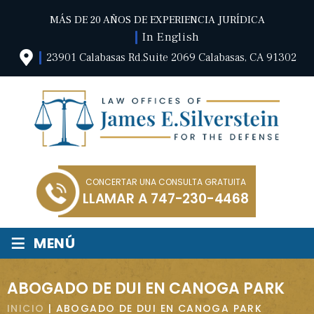
MÁS DE 20 AÑOS DE EXPERIENCIA JURÍDICA
In English
23901 Calabasas Rd.Suite 2069 Calabasas, CA 91302
CONCERTAR UNA CONSULTA GRATUITA
LLAMAR A
747-230-4468
≡
MENÚ
ABOGADO DE DUI EN CANOGA PARK
INICIO
|
ABOGADO DE DUI EN CANOGA PARK