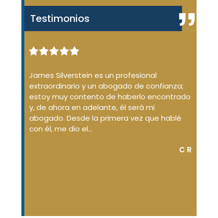
Testimonios
enal de
James Silverstein es un profesional
James
ue no
extraordinario y un abogado de confianza;
desde
ión de
estoy muy contento de haberlo encontrado
dudas
aba
y, de ahora en adelante, él será mi
conda
d
abogado. Desde la primera vez que hablé
No so
argó
con él, me dio el...
que...
C R
DON S.