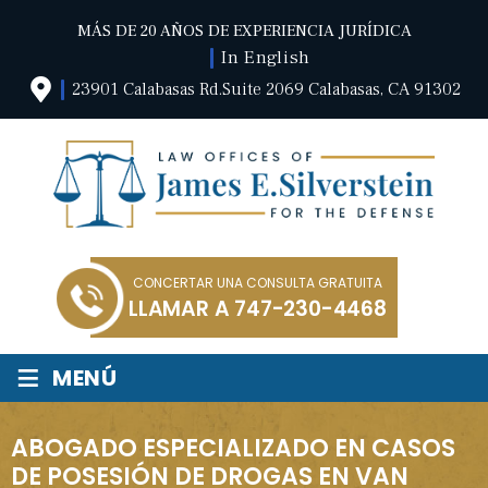
MÁS DE 20 AÑOS DE EXPERIENCIA JURÍDICA
In English
23901 Calabasas Rd.Suite 2069 Calabasas, CA 91302
CONCERTAR UNA CONSULTA GRATUITA
LLAMAR A
747-230-4468
≡
MENÚ
ABOGADO ESPECIALIZADO EN CASOS
DE POSESIÓN DE DROGAS EN VAN