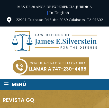
MÁS DE 20 AÑOS DE EXPERIENCIA JURÍDICA
In English
23901 Calabasas Rd.Suite 2069 Calabasas, CA 91302
CONCERTAR UNA CONSULTA GRATUITA
LLAMAR A
747-230-4468
≡
MENÚ
REVISTA GQ