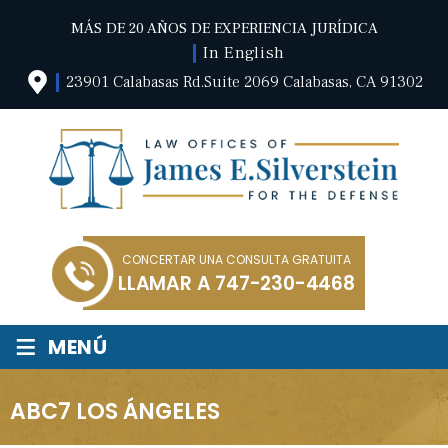
MÁS DE 20 AÑOS DE EXPERIENCIA JURÍDICA
In English
23901 Calabasas Rd.Suite 2069 Calabasas, CA 91302
CONCERTAR UNA CONSULTA GRATUITA
LLAMAR A
747-230-4468
≡
MENÚ
ABC7 LOS ÁNGELES